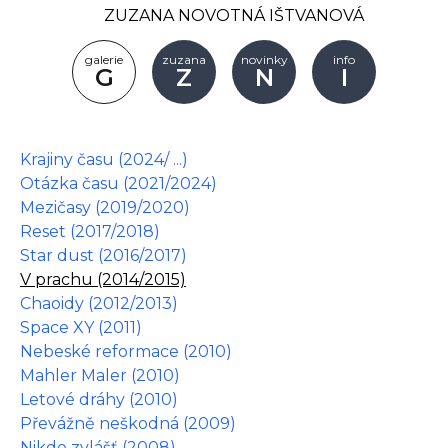
ZUZANA NOVOTNÁ IŠTVANOVÁ
galerie
zuzana
novinky
info
G
Z
N
I
Krajiny času (2024/ ...)
Otázka času (2021/2024)
Mezičasy (2019/2020)
Reset (2017/2018)
Star dust (2016/2017)
V prachu (2014/2015)
Chaoidy (2012/2013)
Space XY (2011)
Nebeské reformace (2010)
Mahler Maler (2010)
Letové dráhy (2010)
Převážně neškodná (2009)
Nikde zvlášť (2008)