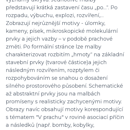
představují krátká zastavení času „po…“. Po 
rozpadu, výbuchu, explozi, rozvíření,… 
Zobrazují nejrůznější motivy - úlomky, 
kameny, písek, mikroskopické molekulární 
prvky a jejich vazby – v podobě prachové 
změti. Po formální stránce lze malby 
charakterizovat rozbitím „hmoty“ na základní 
stavební prvky (tvarové částice)a jejich 
následným rozvířením, rozptylem či 
rozpohybováním se snahou o dosažení 
silného prostorového působení. Schematické 
až abstraktní prvky jsou na malbách 
promíseny s realisticky zachycenými motivy. 
Obrazy navíc obsahují motivy korespondující 
s tématem "V prachu" v rovině asociací příčin 
a následků (např. bomby, kobylky, 