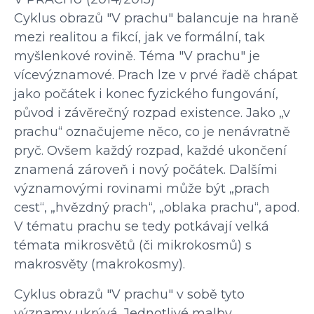
Cyklus obrazů "V prachu" balancuje na hraně 
mezi realitou a fikcí, jak ve formální, tak 
myšlenkové rovině. Téma "V prachu" je 
vícevýznamové. Prach lze v prvé řadě chápat 
jako počátek i konec fyzického fungování, 
původ i závěrečný rozpad existence. Jako „v 
prachu“ označujeme něco, co je nenávratně 
pryč. Ovšem každý rozpad, každé ukončení 
znamená zároveň i nový počátek. Dalšími 
významovými rovinami může být „prach 
cest“, „hvězdný prach“, „oblaka prachu“, apod. 
V tématu prachu se tedy potkávají velká 
témata mikrosvětů (či mikrokosmů) s 
makrosvěty (makrokosmy).
Cyklus obrazů "V prachu" v sobě tyto 
významy ukrývá. Jednotlivé malby 