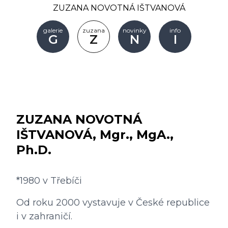
ZUZANA NOVOTNÁ IŠTVANOVÁ
galerie
zuzana
novinky
info
G
Z
N
I
ZUZANA NOVOTNÁ 
IŠTVANOVÁ, Mgr., MgA., 
Ph.D.
*1980 v Třebíči
Od roku 2000 vystavuje v České republice 
i v zahraničí.