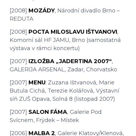
[2008] 
MOZÁDY
, Národní divadlo Brno – 
REDUTA
[2008] 
POCTA MILOSLAVU IŠTVANOVI
, 
Komorní sál HF JAMU, Brno (samostatná 
výstava v rámci koncertu)
[2007] 
IZLOŽBA „JADERTINA 2007“
, 
GALERIJA ARSENAL, Zadar, Chorvatsko
[2007] 
MENU
: Zuzana Ištvanová, Marie 
Butula Cichá, Terezie Kolářová, Výstavní 
síň ZUŠ Opava, Solná 8 (listopad 2007)
[2007] 
SALON FÁMA
, Galerie Pod 
Svícnem, Frýdek – Místek
[2006] 
MALBA 2
, Galerie Klatovy/Klenová, 