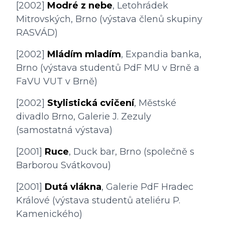
[2002] 
Modré z nebe
, Letohrádek 
Mitrovských, Brno (výstava členů skupiny 
RASVÁD)
[2002] 
Mládím mladím
, Expandia banka, 
Brno (výstava studentů PdF MU v Brně a 
FaVU VUT v Brně)
[2002] 
Stylistická cvičení
, Městské 
divadlo Brno, Galerie J. Zezuly 
(samostatná výstava)
[2001] 
Ruce
, Duck bar, Brno (společně s 
Barborou Svátkovou)
[2001] 
Dutá vlákna
, Galerie PdF Hradec 
Králové (výstava studentů ateliéru P. 
Kamenického)