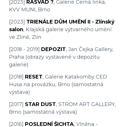
[2023] 
RASVÁD ?
, Galerie Černá linka, 
KVV MUNI, Brno
[2023] 
TRIENÁLE DŮM UMĚNÍ II - Zlínský 
salon
, Krajská galerie výtvarného umění 
ve Zlíně, Zlín
[2018 - 2019] 
DEPOZIT
, Jan Čejka Gallery, 
Praha (obrazy vystavené v depozitu 
galerie)
[2018] 
RESET
, Galerie Katakomby CED 
Husa na provázku, Brno (samostatná 
výstava)
[2017] 
STAR DUST
, STROM ART GALLERY, 
Brno (samostatná výstava)
[2016] 
POSLEDNÍ ŠICHTA
, Vlněna - 