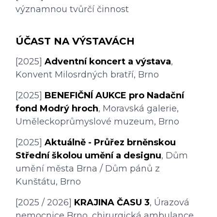
významnou tvůrčí činnost
ÚČAST NA VÝSTAVÁCH
[2025] 
Adventní koncert a výstava
, 
Konvent Milosrdných bratří, Brno
[2025] 
BENEFIČNÍ AUKCE pro Nadační 
fond Modrý hroch
, Moravská galerie, 
Uměleckoprůmyslové muzeum, Brno
[2025] 
Aktuálně - Průřez brněnskou 
Střední školou umění a designu
, Dům 
umění města Brna / Dům pánů z 
Kunštátu, Brno
[2025 / 2026] 
KRAJINA ČASU 3
, Úrazová 
nemocnice Brno, chirurgická ambulance, 