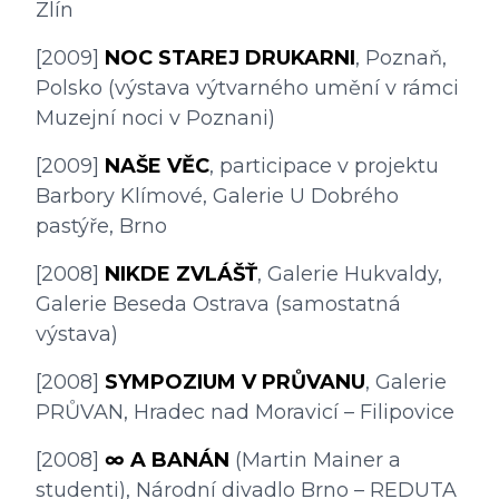
Zlín
[2009] 
NOC STAREJ DRUKARNI
, Poznaň, 
Polsko (výstava výtvarného umění v rámci 
Muzejní noci v Poznani)
[2009] 
NAŠE VĚC
, participace v projektu 
Barbory Klímové, Galerie U Dobrého 
pastýře, Brno
[2008] 
NIKDE ZVLÁŠŤ
, Galerie Hukvaldy, 
Galerie Beseda Ostrava (samostatná 
výstava)
[2008] 
SYMPOZIUM V PRŮVANU
, Galerie 
PRŮVAN, Hradec nad Moravicí – Filipovice
[2008] 
∞ A BANÁN
 (Martin Mainer a 
studenti), Národní divadlo Brno – REDUTA