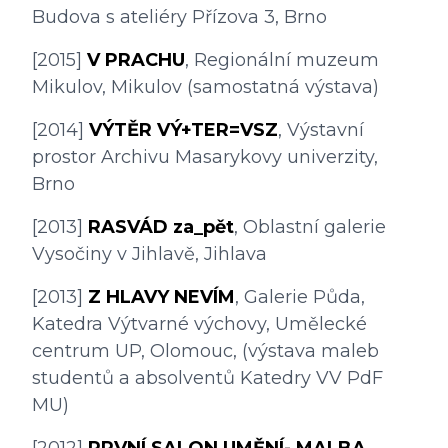
Budova s ateliéry Přízova 3, Brno
[2015] 
V PRACHU
, Regionální muzeum 
Mikulov, Mikulov (samostatná výstava)
[2014] 
VÝTĚR VÝ+TER=VSZ
, Výstavní 
prostor Archivu Masarykovy univerzity, 
Brno
[2013] 
RASVÁD za_pět
, Oblastní galerie 
Vysočiny v Jihlavě, Jihlava
[2013] 
Z HLAVY NEVÍM
, Galerie Půda, 
Katedra Výtvarné výchovy, Umělecké 
centrum UP, Olomouc, (výstava maleb 
studentů a absolventů Katedry VV PdF 
MU)