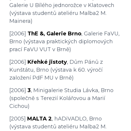
Galerie U Bílého jednorožce v Klatovech 
(výstava studentů ateliéru Malba2 M. 
Mainera)
[2006] 
ThE &, Galerie Brno
, Galerie FaVU, 
Brno (výstava praktických diplomových 
prací FaVU VUT v Brně)
[2006] 
Křehké jistoty
, Dům Pánů z 
Kunštátu, Brno (výstava k 60. výročí 
založení PdF MU v Brně)
[2006] 
3
, Minigalerie Studia Lávka, Brno 
(společně s Terezií Kolářovou a Marií 
Cichou)
[2005] 
MALTA 2
, hADiVADLO, Brno 
(výstava studentů ateliéru Malba2 M. 