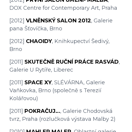
[2012] 
PRVNÍ SALON UMĚNÍ- MALBA
, 
DOX Centre for Contemporary Art, Praha
[2012] 
VLNĚNSKÝ SALON 2012
, Galerie 
pana Šťovíčka, Brno
[2012] 
CHAOIDY
, Knihkupectví Šedivý, 
Brno
[2011] 
SKUTEČNĚ RUČNÍ PRÁCE RASVÁD
, 
Galerie U Rytíře, Liberec
[2011] 
SPACE XY
, SLÉVÁRNA, Galerie 
Vaňkovka, Brno (společně s Terezií 
Kolářovou)
[2011] 
POKRAČUJ…
, Galerie Chodovská 
tvrz, Praha (rozlučková výstava Malby 2)
[2010] 
MAHLER MALER
, Oblastní galerie 