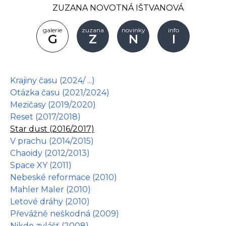
ZUZANA NOVOTNÁ IŠTVANOVÁ
galerie
zuzana
novinky
info
G
Z
N
I
Krajiny času (2024/ ...)
Otázka času (2021/2024)
Mezičasy (2019/2020)
Reset (2017/2018)
Star dust (2016/2017)
V prachu (2014/2015)
Chaoidy (2012/2013)
Space XY (2011)
Nebeské reformace (2010)
Mahler Maler (2010)
Letové dráhy (2010)
Převážně neškodná (2009)
Nikde zvlášť (2008)